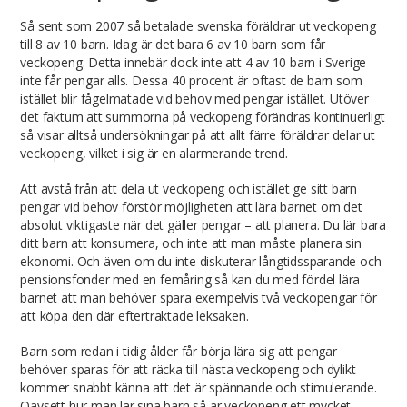
Så sent som 2007 så betalade svenska föräldrar ut veckopeng
till 8 av 10 barn. Idag är det bara 6 av 10 barn som får
veckopeng. Detta innebär dock inte att 4 av 10 barn i Sverige
inte får pengar alls. Dessa 40 procent är oftast de barn som
istället blir fågelmatade vid behov med pengar istället. Utöver
det faktum att summorna på veckopeng förändras kontinuerligt
så visar alltså undersökningar på att allt färre föräldrar delar ut
veckopeng, vilket i sig är en alarmerande trend.
Att avstå från att dela ut veckopeng och istället ge sitt barn
pengar vid behov förstör möjligheten att lära barnet om det
absolut viktigaste när det gäller pengar – att planera. Du lär bara
ditt barn att konsumera, och inte att man måste planera sin
ekonomi. Och även om du inte diskuterar långtidssparande och
pensionsfonder med en femåring så kan du med fördel lära
barnet att man behöver spara exempelvis två veckopengar för
att köpa den där eftertraktade leksaken.
Barn som redan i tidig ålder får börja lära sig att pengar
behöver sparas för att räcka till nästa veckopeng och dylikt
kommer snabbt känna att det är spännande och stimulerande.
Oavsett hur man lär sina barn så är veckopeng ett mycket