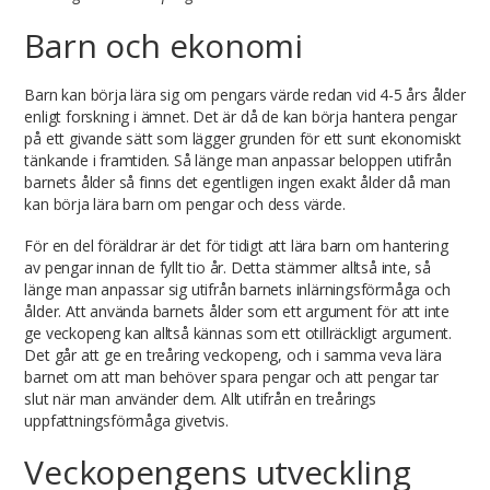
Barn och ekonomi
Barn kan börja lära sig om pengars värde redan vid 4-5 års ålder
enligt forskning i ämnet. Det är då de kan börja hantera pengar
på ett givande sätt som lägger grunden för ett sunt ekonomiskt
tänkande i framtiden. Så länge man anpassar beloppen utifrån
barnets ålder så finns det egentligen ingen exakt ålder då man
kan börja lära barn om pengar och dess värde.
För en del föräldrar är det för tidigt att lära barn om hantering
av pengar innan de fyllt tio år. Detta stämmer alltså inte, så
länge man anpassar sig utifrån barnets inlärningsförmåga och
ålder. Att använda barnets ålder som ett argument för att inte
ge veckopeng kan alltså kännas som ett otillräckligt argument.
Det går att ge en treåring veckopeng, och i samma veva lära
barnet om att man behöver spara pengar och att pengar tar
slut när man använder dem. Allt utifrån en treårings
uppfattningsförmåga givetvis.
Veckopengens utveckling